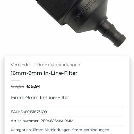
Verbinder
/
9mm-Verbindungen
16mm-9mm In-Line-Filter
Ursprünglicher
Aktueller
€
5,95
€
5,94
Preis
Preis
war:
ist:
16mm-9mm In-Line-Filter
€ 5,95
€ 5,94.
EAN:
5060151873699
Artikelnummer:
PF946/16MM-9MM
Kategorien:
16mm-Verbindungen
,
9mm-Verbindungen