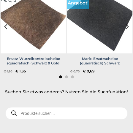
- € 0,15
Angebot!
Ersatz-Wurzelkontrollscheibe
Marix-Ersatzscheibe
(quadratisch) Schwarz & Gold
(quadratisch) Schwarz
Ursprünglicher
Aktueller
Ursprünglicher
Aktueller
€
1,35
€
0,69
€
1,50
€
0,70
Preis
Preis
Preis
Preis
war:
ist:
war:
ist:
€ 1,50
€ 1,35.
€ 0,70
€ 0,69.
Suchen Sie etwas anderes? Nutzen Sie die Suchfunktion!
Produktsuche..