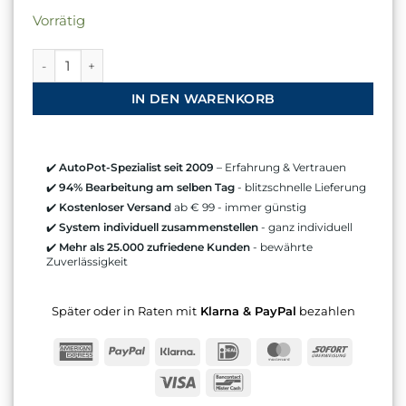
Vorrätig
16mm-9mm In-Line-Filter Menge
IN DEN WARENKORB
✔️
AutoPot-Spezialist seit 2009
– Erfahrung & Vertrauen
✔️
94% Bearbeitung am selben Tag
- blitzschnelle Lieferung
✔️
Kostenloser Versand
ab € 99 - immer günstig
✔️
System individuell zusammenstellen
- ganz individuell
✔️
Mehr als 25.000 zufriedene Kunden
- bewährte
Zuverlässigkeit
Später oder in Raten mit
Klarna & PayPal
bezahlen
American
PayPal
Klarna
IDeal
MasterCard
Sofort
Express
Visa
Bancontact