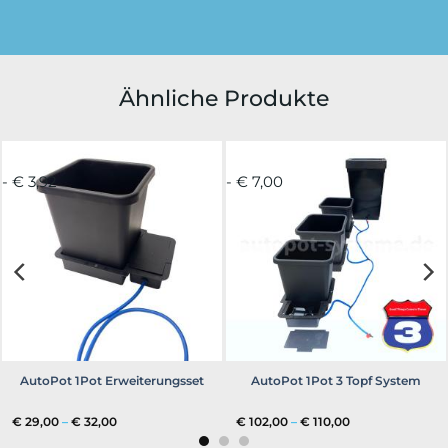
Ähnliche Produkte
- € 3,92
- € 7,00
AutoPot 1Pot Erweiterungsset
AutoPot 1Pot 3 Topf System
Preisspanne:
Preisspanne:
€
29,00
–
€
32,00
€
102,00
–
€
110,00
€ 29,00
€ 102,00
bis
bis