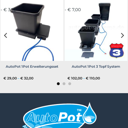
- € 3,92
- € 7,00
AutoPot 1Pot Erweiterungsset
AutoPot 1Pot 3 Topf System
Preisspanne:
Preisspanne:
€
29,00
–
€
32,00
€
102,00
–
€
110,00
€ 29,00
€ 102,00
bis
bis
€ 32,00
€ 110,00