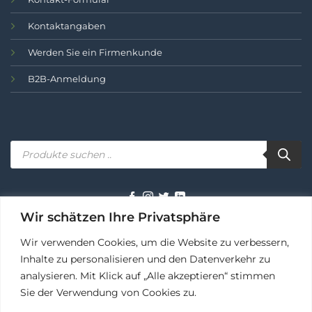
Kontaktangaben
Werden Sie ein Firmenkunde
B2B-Anmeldung
Produktsuche..
Wir schätzen Ihre Privatsphäre
BEDINGUNGEN
DATENSCHUTZ
COOKIES
Wir verwenden Cookies, um die Website zu verbessern,
Inhalte zu personalisieren und den Datenverkehr zu
analysieren. Mit Klick auf „Alle akzeptieren“ stimmen
Sie der Verwendung von Cookies zu.
Ihr AutoPot Fachhändler in Deutschland – zuverlässig seit 2009
🌞 Sommer-Deal
×