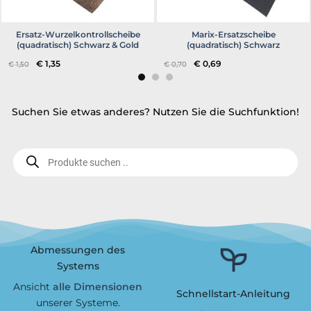
Ersatz-Wurzelkontrollscheibe
Marix-Ersatzscheibe
(quadratisch) Schwarz & Gold
(quadratisch) Schwarz
Ursprünglicher
Aktueller
Ursprünglicher
Aktueller
€
1,35
€
0,69
€
1,50
€
0,70
Preis
Preis
Preis
Preis
war:
ist:
war:
ist:
€ 1,50
€ 1,35.
€ 0,70
€ 0,69.
Suchen Sie etwas anderes? Nutzen Sie die Suchfunktion!
Produktsuche..
Abmessungen des
Systems
Ansicht
alle Dimensionen
Schnellstart-Anleitung
unserer Systeme.