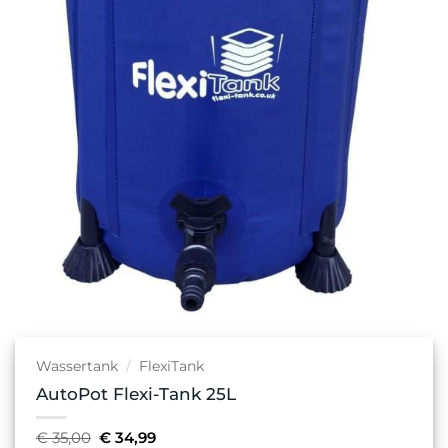
Wassertank
/
FlexiTank
AutoPot Flexi-Tank 25L
Ursprünglicher
Aktueller
€
35,00
€
34,99