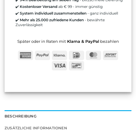
✔️
Kostenloser Versand
ab € 99 - immer günstig
✔️
System individuell zusammenstellen
- ganz individuell
✔️
Mehr als 25.000 zufriedene Kunden
- bewährte
Zuverlässigkeit
Später oder in Raten mit
Klarna & PayPal
bezahlen
American
PayPal
Klarna
IDeal
MasterCard
Sofort
Express
Visa
Bancontact
BESCHREIBUNG
ZUSÄTZLICHE INFORMATIONEN