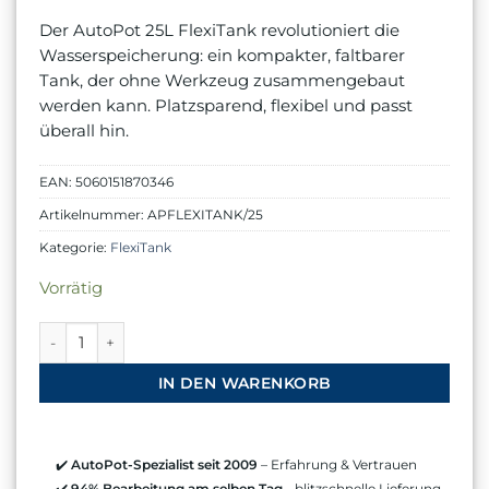
Preis
Preis
war:
ist:
Der AutoPot 25L FlexiTank revolutioniert die
€ 35,00
€ 34,99.
Wasserspeicherung: ein kompakter, faltbarer
Tank, der ohne Werkzeug zusammengebaut
werden kann. Platzsparend, flexibel und passt
überall hin.
EAN:
5060151870346
Artikelnummer:
APFLEXITANK/25
Kategorie:
FlexiTank
Vorrätig
AutoPot Flexi-Tank 25L Menge
IN DEN WARENKORB
✔️
AutoPot-Spezialist seit 2009
– Erfahrung & Vertrauen
✔️
94% Bearbeitung am selben Tag
- blitzschnelle Lieferung