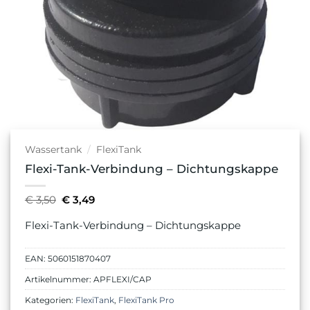
Wassertank
/
FlexiTank
Flexi-Tank-Verbindung – Dichtungskappe
Ursprünglicher
Aktueller
€
3,50
€
3,49
Preis
Preis
war:
ist:
Flexi-Tank-Verbindung – Dichtungskappe
€ 3,50
€ 3,49.
EAN:
5060151870407
Artikelnummer:
APFLEXI/CAP
Kategorien:
FlexiTank
,
FlexiTank Pro