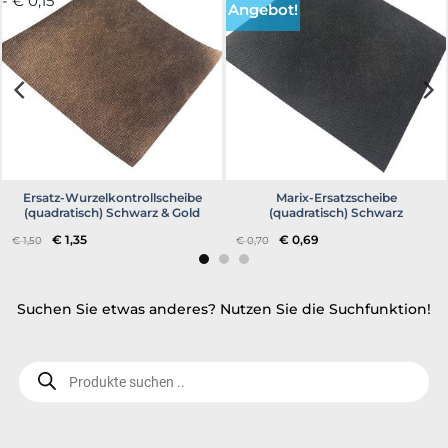
- € 0,15
Angebot!
Ersatz-Wurzelkontrollscheibe
Marix-Ersatzscheibe
(quadratisch) Schwarz & Gold
(quadratisch) Schwarz
Ursprünglicher
Aktueller
Ursprünglicher
Aktueller
€
1,35
€
0,69
€
1,50
€
0,70
Preis
Preis
Preis
Preis
war:
ist:
war:
ist:
€ 1,50
€ 1,35.
€ 0,70
€ 0,69.
Suchen Sie etwas anderes? Nutzen Sie die Suchfunktion!
Produktsuche..