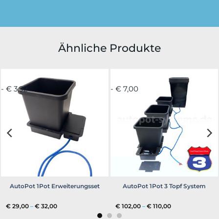
Ähnliche Produkte
- € 3,92
- € 7,00
AutoPot 1Pot Erweiterungsset
AutoPot 1Pot 3 Topf System
Preisspanne:
Preisspanne:
€
29,00
–
€
32,00
€
102,00
–
€
110,00
€ 29,00
€ 102,00
bis
bis