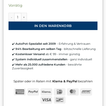
Vorrätig
Flexi-Tank-Verbindung - Dichtungskappe Menge
IN DEN WARENKORB
✔️
AutoPot-Spezialist seit 2009
– Erfahrung & Vertrauen
✔️
94% Bearbeitung am selben Tag
- blitzschnelle Lieferung
✔️
Kostenloser Versand
ab € 99 - immer günstig
✔️
System individuell zusammenstellen
- ganz individuell
✔️
Mehr als 25.000 zufriedene Kunden
- bewährte
Zuverlässigkeit
Später oder in Raten mit
Klarna & PayPal
bezahlen
American
PayPal
Klarna
IDeal
MasterCard
Sofort
Express
Visa
Bancontact