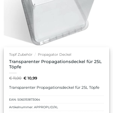
Topf Zubehör
/
Propagator Deckel
Transparenter Propagationsdeckel für 25L
Töpfe
Ursprünglicher
Aktueller
€
11,00
€
10,99
Preis
Preis
war:
ist:
Transparenter Propagationsdeckel für 25L Töpfe
€ 11,00
€ 10,99.
EAN:
5060151873064
Artikelnummer:
APPROPLID/XL