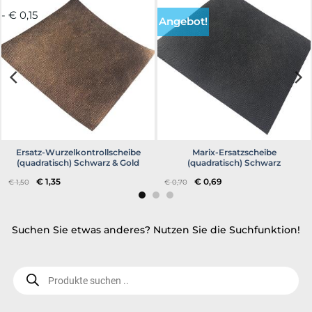
- € 0,15
Angebot!
Ersatz-Wurzelkontrollscheibe
Marix-Ersatzscheibe
(quadratisch) Schwarz & Gold
(quadratisch) Schwarz
Ursprünglicher
Aktueller
Ursprünglicher
Aktueller
€
1,35
€
0,69
€
1,50
€
0,70
Preis
Preis
Preis
Preis
war:
ist:
war:
ist:
€ 1,50
€ 1,35.
€ 0,70
€ 0,69.
Suchen Sie etwas anderes? Nutzen Sie die Suchfunktion!
Produktsuche..