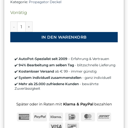
Kategorie:
Propagator Deckel
Vorrätig
Transparenter Propagationsdeckel für 25L Töpfe Menge
IN DEN WARENKORB
✔️
AutoPot-Spezialist seit 2009
– Erfahrung & Vertrauen
✔️
94% Bearbeitung am selben Tag
- blitzschnelle Lieferung
✔️
Kostenloser Versand
ab € 99 - immer günstig
✔️
System individuell zusammenstellen
- ganz individuell
✔️
Mehr als 25.000 zufriedene Kunden
- bewährte
Zuverlässigkeit
Später oder in Raten mit
Klarna & PayPal
bezahlen
American
PayPal
Klarna
IDeal
MasterCard
Sofort
Express
Visa
Bancontact