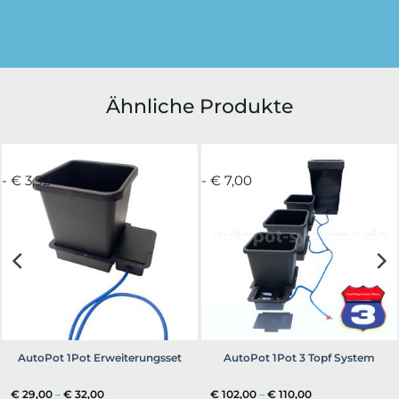
Ähnliche Produkte
- € 3,92
- € 7,00
AutoPot 1Pot Erweiterungsset
AutoPot 1Pot 3 Topf System
Preisspanne:
Preisspanne:
€
29,00
–
€
32,00
€
102,00
–
€
110,00