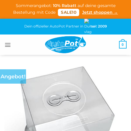
Sommerangebot:
10% Rabatt
auf deine gesamte
Bestellung mit Code
SALE10
Jetzt shoppen →
Zum
Dein offizieller AutoPot Partner in
seit
2009
Inhalt
springen
0
Angebot!