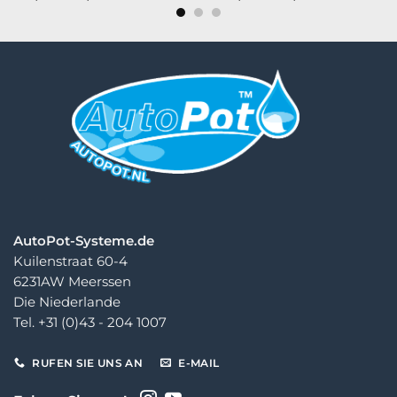
€ 29,00
€ 102,00
bis
bis
€ 32,00
€ 110,00
AutoPot-Systeme.de
Kuilenstraat 60-4
6231AW Meerssen
Die Niederlande
Tel. +31 (0)43 - 204 1007
RUFEN SIE UNS AN
E-MAIL