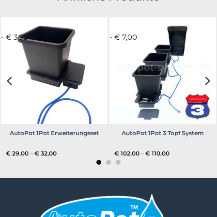
- € 3,92
- € 7,00
AutoPot 1Pot Erweiterungsset
AutoPot 1Pot 3 Topf System
Preisspanne:
Preisspanne:
€
29,00
–
€
32,00
€
102,00
–
€
110,00
€ 29,00
€ 102,00
bis
bis
€ 32,00
€ 110,00