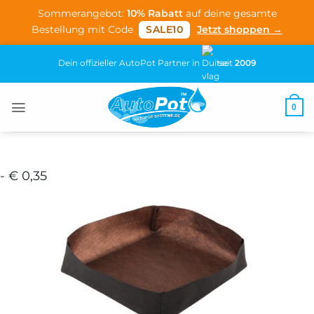
Sommerangebot:
10% Rabatt
auf deine gesamte
Bestellung mit Code
SALE10
Jetzt shoppen →
Zum
Dein offizieller AutoPot Partner in
seit
2009
Inhalt
springen
0
- € 0,35