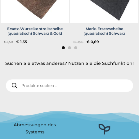
Ersatz-Wurzelkontrollscheibe
Marix-Ersatzscheibe
(quadratisch) Schwarz & Gold
(quadratisch) Schwarz
Ursprünglicher
Aktueller
Ursprünglicher
Aktueller
€
1,35
€
0,69
€
1,50
€
0,70
Preis
Preis
Preis
Preis
war:
ist:
war:
ist:
€ 1,50
€ 1,35.
€ 0,70
€ 0,69.
Suchen Sie etwas anderes? Nutzen Sie die Suchfunktion!
Produktsuche..
Abmessungen des
Systems