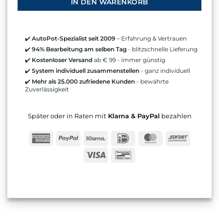
IN DEN WARENKORB
✔️
AutoPot-Spezialist seit 2009
– Erfahrung & Vertrauen
✔️
94% Bearbeitung am selben Tag
- blitzschnelle Lieferung
✔️
Kostenloser Versand
ab € 99 - immer günstig
✔️
System individuell zusammenstellen
- ganz individuell
✔️
Mehr als 25.000 zufriedene Kunden
- bewährte
Zuverlässigkeit
Später oder in Raten mit
Klarna & PayPal
bezahlen
American
PayPal
Klarna
IDeal
MasterCard
Sofort
Express
Visa
Bancontact