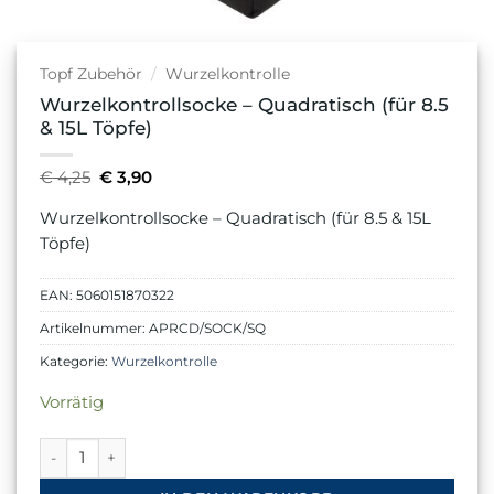
Topf Zubehör
/
Wurzelkontrolle
Wurzelkontrollsocke – Quadratisch (für 8.5
& 15L Töpfe)
Ursprünglicher
Aktueller
€
4,25
€
3,90
Preis
Preis
war:
ist:
Wurzelkontrollsocke – Quadratisch (für 8.5 & 15L
€ 4,25
€ 3,90.
Töpfe)
EAN:
5060151870322
Artikelnummer:
APRCD/SOCK/SQ
Kategorie:
Wurzelkontrolle
Vorrätig
Wurzelkontrollsocke - Quadratisch (für 8.5 & 15L Töpfe) Men